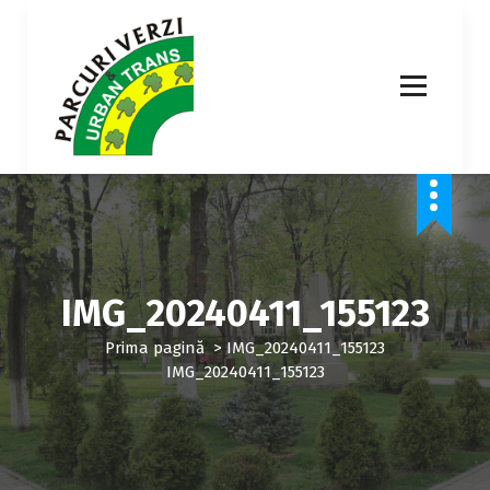
S
a
r
i
l
a
c
o
n
ț
i
n
u
IMG_20240411_155123
t
Prima pagină
>
IMG_20240411_155123
IMG_20240411_155123